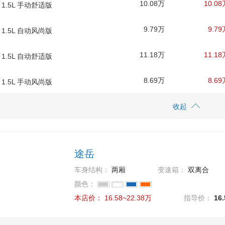
10.08万
10.08
款 1.5L 手动舒适版
9.79万
9.79
款 1.5L 自动风尚版
11.18万
11.18
款 1.5L 自动舒适版
8.69万
8.69
款 1.5L 手动风尚版
收起
途岳
车身结构：
两厢
变速箱：
双离合
颜色：
本店价：
16.58~22.38万
指导价：
16