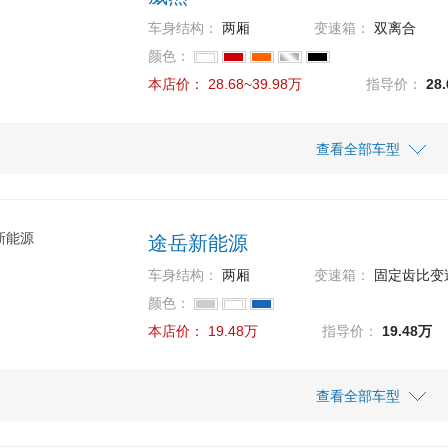
14.79万
12.79万
14.79
12.79
 280TSI DSG舒适版
款 1.5L 自动风尚版
车身结构：
两厢
变速箱：
双离合
13.99万
13.99
颜色：
款 1.5L 自动舒适版
本店价：
28.68~39.98万
指导价：
28
车型
指导价
查看全部车型
本店价
36.98万
36.98
 380TSI 尊贵版
途岳新能源
28.68万
28.68
 330TSI 商务版
车身结构：
两厢
变速箱：
固定齿比变
31.68万
31.68
颜色：
 330TSI 豪华版
本店价：
19.48万
指导价：
19.48万
39.98万
39.98
 380TSI 旗舰版
车型
指导价
查看全部车型
本店价
19.48万
19.48