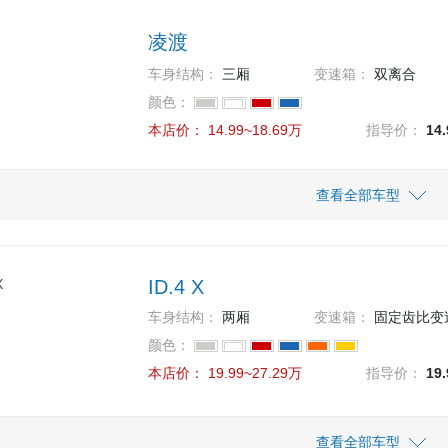
款 全景优享版
凌渡
车身结构：
三厢
变速箱：
双离合
颜色：
本店价：
14.99~18.69万
指导价：
14
车型
指导价
查看全部车型
本店价
14.99万
14.99
 230TSI DSG风尚版
ID.4 X
17.69万
17.69
 280TSI DSG舒适版
车身结构：
两厢
变速箱：
固定齿比变
颜色：
18.69万
18.69
款 280TSI DSG豪华魅影版
本店价：
19.99~27.29万
指导价：
19
车型
指导价
查看全部车型
本店价