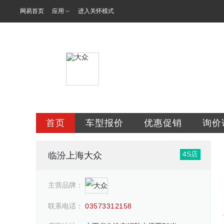
网易首页
应用
进入关怀模式
临汾市悦源汽
首页
车型报价
优惠促销
询价
4S店
临汾上海大众
主营品牌：
联系电话：
03573312158