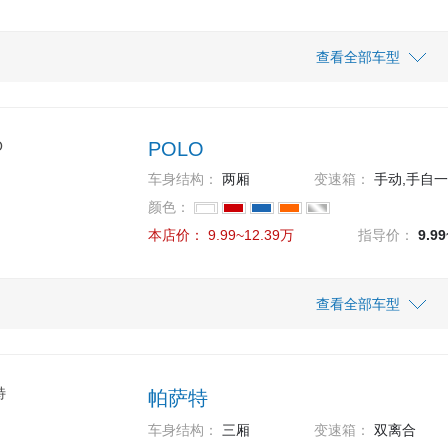
车型
指导价
查看全部车型
本店价
14.89万
14.89
款 优享版
POLO
车身结构：
两厢
变速箱：
手动,手自
颜色：
本店价：
9.99~12.39万
指导价：
9.9
车型
指导价
查看全部车型
本店价
12.39万
12.39
 Plus 1.5L 自动潮酷智尊版
帕萨特
9.99万
9.99
 Plus 1.5L 手动全景乐享版
车身结构：
三厢
变速箱：
双离合