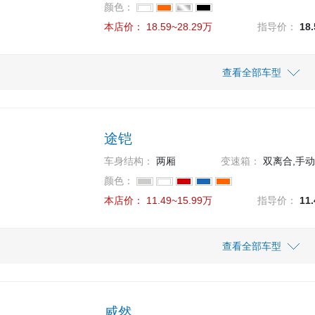
11.59万
11.59
颜色：
 Plus 1.5L 自动炫彩科技版
本店价：
18.59~28.29万
指导价：
18
10.99万
10.99
 Plus 1.5L 自动全景乐享版
车型
车型
指导价
指导价
查看全部车型
本店价
本店价
18.59万
23.79万
18.59
23.79
 280TSI 商务版
 330TSI 豪华版
途铠
20.69万
25.29万
20.69
25.29
 280TSI 精英版
 330TSI 尊贵版
车身结构：
两厢
变速箱：
双离合,手动
21.79万
21.79
颜色：
 330TSI 精英版
本店价：
11.49~15.99万
指导价：
11
24.79万
24.79
 380TSI 豪华版
车型
车型
指导价
指导价
查看全部车型
本店价
本店价
28.29万
28.29
 380TSI 旗舰版
15.99万
11.49万
15.99
11.49
 280TSI DSG豪华版
款 1.5L 手动风尚版
26.29万
26.29
 380TSI 尊贵版
威然