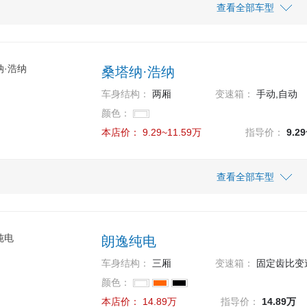
车型
车型
指导价
指导价
查看全部车型
本店价
本店价
18.88万
20.88万
18.88
20.88
 280TSI DSG豪华版
款 330TSI DSG四驱豪华版
桑塔纳·浩纳
18.98万
22.38万
18.98
22.38
 280TSI DSG豪华PLUS版
款 330TSI DSG四驱旗舰版
车身结构：
两厢
变速箱：
手动,自动
18.28万
20.98万
18.28
20.98
颜色：
 280TSI DSG舒适版
款 330TSI DSG四驱豪华版PLUS
本店价：
9.29~11.59万
指导价：
9.2
16.58万
16.58
 280TSI DSG风尚版
车型
指导价
查看全部车型
本店价
18.88万
18.88
 280TSI 两驱R-Line
9.29万
9.29
 1.5L 手动风尚型 国VI
20.48万
20.48
 280TSI DSG旗舰版
朗逸纯电
10.59万
10.59
 1.5L 自动风尚型 国VI
车身结构：
三厢
变速箱：
固定齿比变
11.59万
11.59
颜色：
 1.5L 自动舒适型 国VI
本店价：
14.89万
指导价：
14.89万