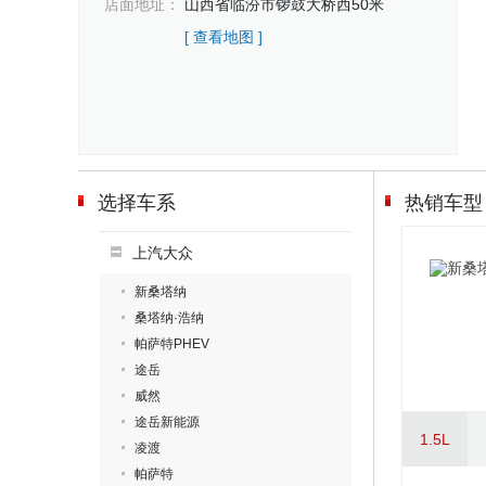
店面地址：
山西省临汾市锣鼓大桥西50米
[ 查看地图 ]
选择车系
热销车型
上汽大众
新桑塔纳
桑塔纳·浩纳
帕萨特PHEV
途岳
威然
途岳新能源
1.5L
凌渡
帕萨特