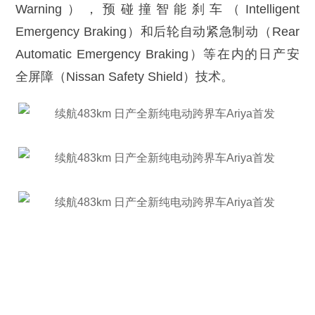
Warning），预碰撞智能刹车（Intelligent
Emergency Braking）和后轮自动紧急制动（Rear
Automatic Emergency Braking）等在内的日产安
全屏障（Nissan Safety Shield）技术。