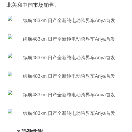
北美和中国市场销售。
3.强劲性能