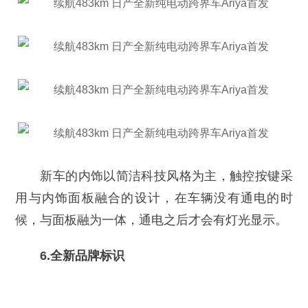
新车的内饰以简洁科技风格为主，触控按键采
用与内饰面板融合的设计，在车辆没有通电的时
候，与面板融为一体，通电之后才会有灯光显示。
6.全新品牌标识