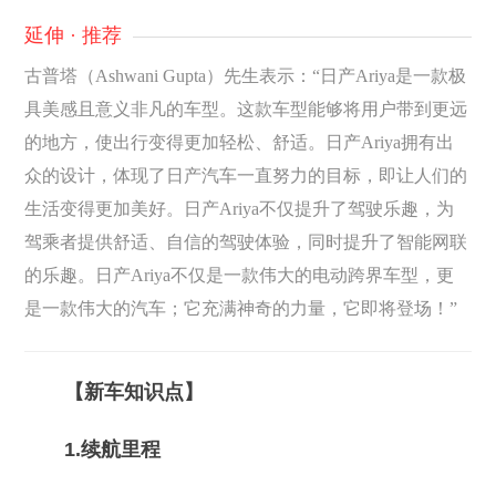
延伸 · 推荐
古普塔（Ashwani Gupta）先生表示：“日产Ariya是一款极
具美感且意义非凡的车型。这款车型能够将用户带到更远
的地方，使出行变得更加轻松、舒适。日产Ariya拥有出
众的设计，体现了日产汽车一直努力的目标，即让人们的
生活变得更加美好。日产Ariya不仅提升了驾驶乐趣，为
驾乘者提供舒适、自信的驾驶体验，同时提升了智能网联
的乐趣。日产Ariya不仅是一款伟大的电动跨界车型，更
是一款伟大的汽车；它充满神奇的力量，它即将登场！”
【新车知识点】
1.续航里程