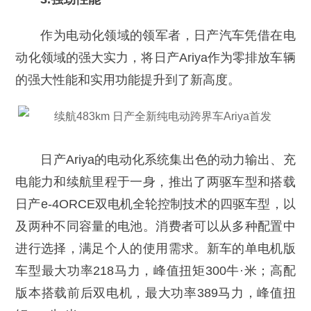
作为电动化领域的领军者，日产汽车凭借在电
动化领域的强大实力，将日产Ariya作为零排放车辆
的强大性能和实用功能提升到了新高度。
日产Ariya的电动化系统集出色的动力输出、充
电能力和续航里程于一身，推出了两驱车型和搭载
日产e-4ORCE双电机全轮控制技术的四驱车型，以
及两种不同容量的电池。消费者可以从多种配置中
进行选择，满足个人的使用需求。新车的单电机版
车型最大功率218马力，峰值扭矩300牛·米；高配
版本搭载前后双电机，最大功率389马力，峰值扭