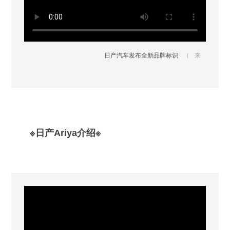
日产汽车发布全新品牌标识
（来
源：网易汽车）
※日产Ariya介绍※