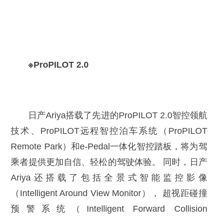
※ProPILOT 2.0
日产Ariya搭载了先进的ProPILOT 2.0智控领航
技术、ProPILOT远程智控泊车系统（ProPILOT
Remote Park）和e-Pedal一体化智控踏板，将为驾
乘者提供更加自信、轻松的驾驶体验。 同时，日产
Ariya还搭载了包括全景式智能监控影像
（Intelligent Around View Monitor）， 超视距碰撞
预警系统（Intelligent Forward Collision