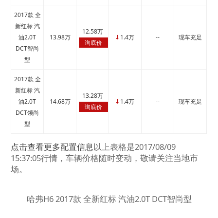
2017款 全
新红标 汽
12.58万
油2.0T
13.98万
1.4万
--
现车充足
↓
询底价
DCT智尚
型
2017款 全
新红标 汽
13.28万
油2.0T
14.68万
1.4万
--
现车充足
↓
询底价
DCT领尚
型
点击查看更多配置信息
以上表格是2017/08/09
15:37:05行情，车辆价格随时变动，敬请关注当地市
场。
哈弗H6 2017款 全新红标 汽油2.0T DCT智尚型