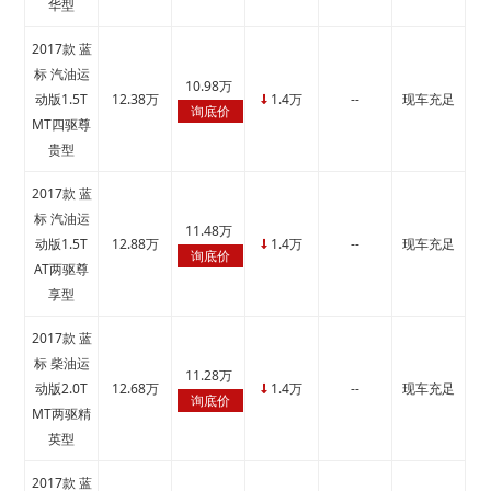
华型
2017款 蓝
标 汽油运
10.98万
动版1.5T
12.38万
1.4万
--
现车充足
↓
询底价
MT四驱尊
贵型
2017款 蓝
标 汽油运
11.48万
动版1.5T
12.88万
1.4万
--
现车充足
↓
询底价
AT两驱尊
享型
2017款 蓝
标 柴油运
11.28万
动版2.0T
12.68万
1.4万
--
现车充足
↓
询底价
MT两驱精
英型
2017款 蓝