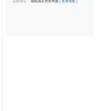
店面地址：
南机场车管所对面
[ 查看地图 ]