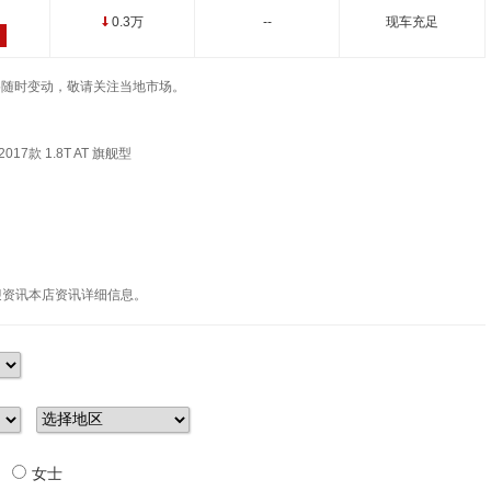
0.3万
--
现车充足
↓
车辆价格随时变动，敬请关注当地市场。
017款 1.8T AT 旗舰型
迎资讯本店资讯详细信息。
女士