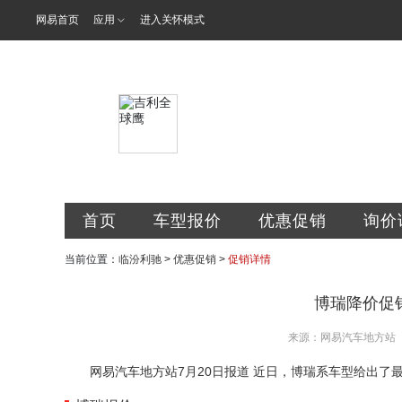
网易首页
应用
进入关怀模式
临汾市利驰汽
首页
车型报价
优惠促销
询价
当前位置：
临汾利驰
>
优惠促销
>
促销详情
博瑞降价促销
来源：网易汽车地方站
网易汽车地方站7月20日报道 近日，博瑞系车型给出了