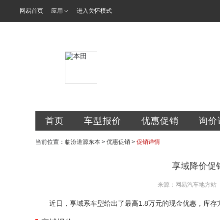
网易首页
应用
进入关怀模式
临汾道源汽车
首页
车型报价
优惠促销
询价
当前位置：
临汾道源东本
>
优惠促销
>
促销详情
享域降价促销
来源：网易汽车地方站
近日，享域系车型给出了最高1.8万元的现金优惠，库