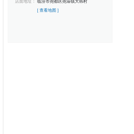
店面地址：
临汾市尧都区尧庙镇大韩村
[ 查看地图 ]